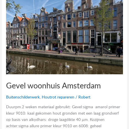
Amsterdam
Gevel woonhuis Amsterdam
Buitenschilderwerk
,
Houtrot repareren
/
Robert
Duurpm.2 weken materiaal gebruikt: Gevel:sigma amarol primer
kleur 9010: kaal gekomen hout gronden met een laag grondverf
op basis van alkydhars: droge laagdikte 40 µm. Kozijnen
achter:sigma allure primer kleur 9010 en 6008: geheel