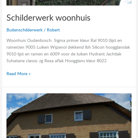
Schilderwerk woonhuis
Buitenschilderwerk
/
Robert
Woonhuis Oudenbosch: Sigma primer kleur Ral 9010 (lijst en
ramen)en 9005 Luiken Wijzenol dekkend lbh Silicon hoogglanslak
9010 lijst en ramen en 6009 voor de luiken Hydrant Jachtlak
Sylvatane classic zg Rexa aflak Hoogglans kleur 8022
Read More »
Schilderwerk
boerderij