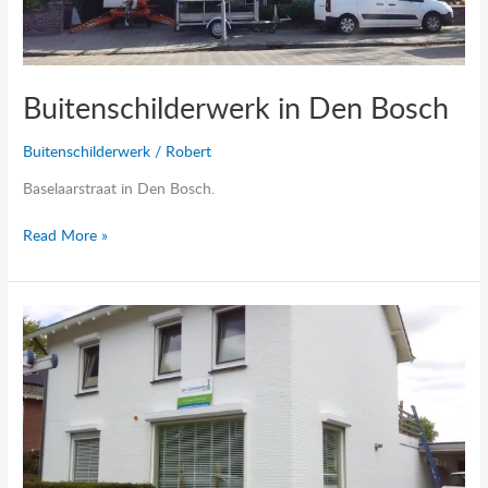
Buitenschilderwerk in Den Bosch
Buitenschilderwerk
/
Robert
Baselaarstraat in Den Bosch.
Read More »
Gevels
texen
in
Den
Dungen