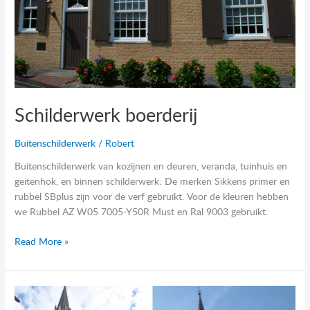
Schilderwerk boerderij
Buitenschilderwerk
/
Robert
Buitenschilderwerk van kozijnen en deuren, veranda, tuinhuis en
geitenhok, en binnen schilderwerk: De merken Sikkens primer en
rubbel SBplus zijn voor de verf gebruikt. Voor de kleuren hebben
we Rubbel AZ W05 7005-Y50R Must en Ral 9003 gebruikt.
Read More »
Buitenschilderwerk
Kerk