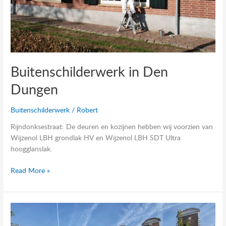
Buitenschilderwerk in Den
Dungen
Buitenschilderwerk
/
Robert
Rijndonksestraat: De deuren en kozijnen hebben wij voorzien van
Wijzenol LBH grondlak HV en Wijzenol LBH SDT Ultra
hoogglanslak.
Read More »
Gevel
woonhuis