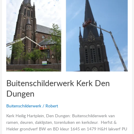
Den
Dungen
Buitenschilderwerk Kerk Den
Dungen
Buitenschilderwerk
/
Robert
Kerk Heilig Hartplein, Den Dungen: Buitenschilderwerk van
ramen, deuren, daklijsten, torenluiken en kerkdeur. Herfst &
Helder grondverf BW en BD kleur 1645 en 1479 H&H lakverf PU