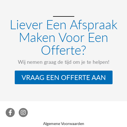
Liever Een Afspraak
Maken Voor Een
Offerte?
Wij nemen graag de tijd om je te helpen!
VRAAG EEN OFFERTE AAN
F
I
a
n
c
s
Algemene Voorwaarden