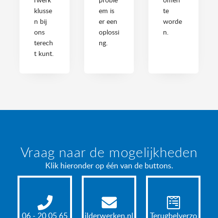
klusse
em is
te
n bij
er een
worde
ons
oplossi
n.
terech
ng.
t kunt.
Vraag naar de mogelijkheden
Klik hieronder op één van de buttons.
06 - 20 05 65
ln.nekrewredli
Terugbelverzo