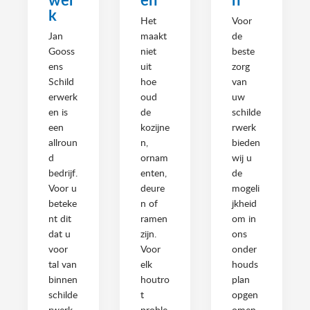
k
Het
Voor
Jan
maakt
de
Gooss
niet
beste
ens
uit
zorg
Schild
hoe
van
erwerk
oud
uw
en is
de
schilde
een
kozijne
rwerk
allroun
n,
bieden
d
ornam
wij u
bedrijf.
enten,
de
Voor u
deure
mogeli
beteke
n of
jkheid
nt dit
ramen
om in
dat u
zijn.
ons
voor
Voor
onder
tal van
elk
houds
binnen
houtro
plan
schilde
t
opgen
rwerk
proble
omen