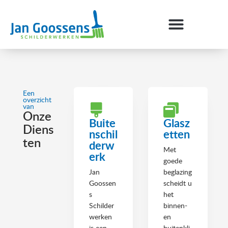
Skip
to
content
Een
overzicht
van
Onze
Buite
Glasz
Diens
nschil
etten
ten
derw
Met
erk
goede
Jan
beglazing
Goossen
scheidt u
s
het
Schilder
binnen-
werken
en
is een
buitenkli