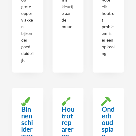
grote
kleurtj
elk
opper
e aan
houtro
vlakke
de
t
n
muur.
proble
bijzon
em is
der
er een
goed
oplossi
duideli
ng.
jk.
Bin
Hou
Ond
nen
trot
erh
schi
rep
oud
lder
arer
spla
wer
en
n