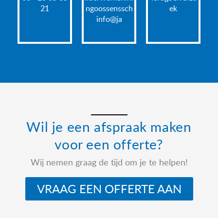
21
hcssnessoogn
ek
@ofni
aj
Wil je een afspraak maken
voor een offerte?
Wij nemen graag de tijd om je te helpen!
VRAAG EEN OFFERTE AAN