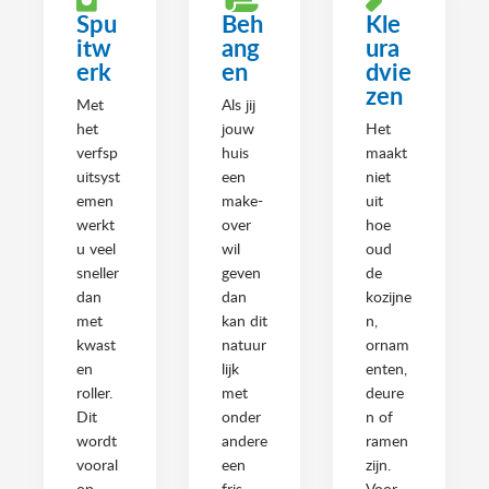
Spu
Beh
Kle
itw
ang
ura
erk
en
dvie
zen
Met
Als jij
het
jouw
Het
verfsp
huis
maakt
uitsyst
een
niet
emen
make-
uit
werkt
over
hoe
u veel
wil
oud
sneller
geven
de
dan
dan
kozijne
met
kan dit
n,
kwast
natuur
ornam
en
lijk
enten,
roller.
met
deure
Dit
onder
n of
wordt
andere
ramen
vooral
een
zijn.
op
fris
Voor