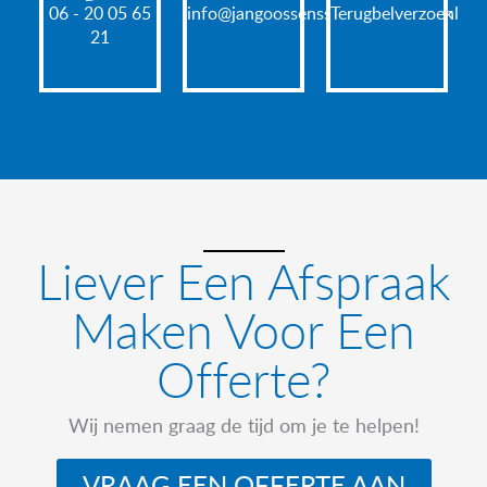
06 - 20 05 65
info@jangoossensschilderwerken.nl
Terugbelverzoek
21
Liever Een Afspraak
Maken Voor Een
Offerte?
Wij nemen graag de tijd om je te helpen!
VRAAG EEN OFFERTE AAN